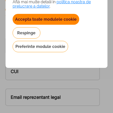
Află mai multe detalii în
politica noastra de
prelucrare a datelor
.
1
/ 3
Accepta toate modulele cookie
Completeaza datele firmei
Respinge
Denumirea Companiei
Preferinte module cookie
CUI
Email reprezentant legal