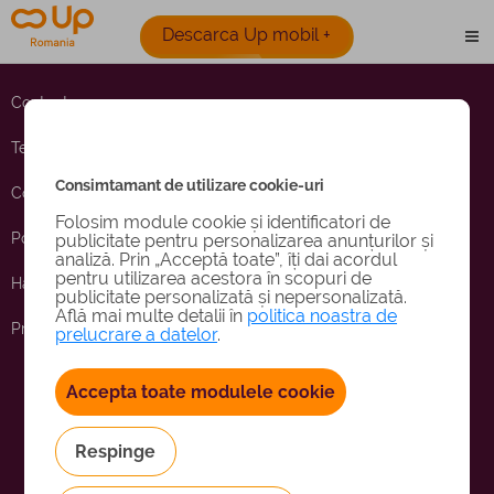
Descarca Up mobil +
Contact
Termeni si conditii
Consimtamant de utilizare cookie-uri
Cookies
Folosim module cookie și identificatori de
Politica de prelucrare a datelor cu caracter personal
publicitate pentru personalizarea anunțurilor și
analiză. Prin „Acceptă toate”, îți dai acordul
pentru utilizarea acestora în scopuri de
Harta site-ului
publicitate personalizată și nepersonalizată.
Află mai multe detalii în
politica noastra de
Protectia Consumatorului - ANPC
prelucrare a datelor
.
Accepta toate modulele cookie
Respinge