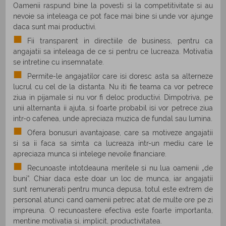
Oamenii raspund bine la povesti si la competitivitate si au
nevoie sa inteleaga ce pot face mai bine si unde vor ajunge
daca sunt mai productivi.
Fii transparent in directiile de business, pentru ca
angajatii sa inteleaga de ce si pentru ce lucreaza. Motivatia
se intretine cu insemnatate.
Permite-le angajatilor care isi doresc asta sa alterneze
lucrul cu cel de la distanta. Nu iti fie teama ca vor petrece
ziua in pijamale si nu vor fi deloc productivi. Dimpotriva, pe
unii alternanta ii ajuta, si foarte probabil isi vor petrece ziua
intr-o cafenea, unde apreciaza muzica de fundal sau lumina.
Ofera bonusuri avantajoase, care sa motiveze angajatii
si sa ii faca sa simta ca lucreaza intr-un mediu care le
apreciaza munca si intelege nevoile financiare.
Recunoaste intotdeauna meritele si nu lua oamenii „de
buni”. Chiar daca este doar un loc de munca, iar angajatii
sunt remunerati pentru munca depusa, totul este extrem de
personal atunci cand oamenii petrec atat de multe ore pe zi
impreuna. O recunoastere efectiva este foarte importanta,
mentine motivatia si, implicit, productivitatea.