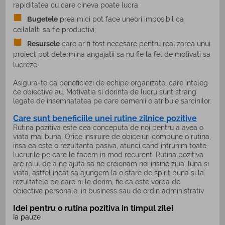
rapiditatea cu care cineva poate lucra.
Bugetele
prea mici pot face uneori imposibil ca
ceilalalti sa fie productivi;
Resursele
care ar fi fost necesare pentru realizarea unui
proiect pot determina angajatii sa nu fie la fel de motivati sa
lucreze.
Asigura-te ca beneficiezi de echipe organizate, care inteleg
ce obiective au. Motivatia si dorinta de lucru sunt strang
legate de insemnatatea pe care oamenii o atribuie sarcinilor.
Care sunt beneficiile unei rutine zilnice pozitive
Rutina pozitiva este cea conceputa de noi pentru a avea o
viata mai buna. Orice insiruire de obiceiuri compune o rutina,
insa ea este o rezultanta pasiva, atunci cand intrunim toate
lucrurile pe care le facem in mod recurent. Rutina pozitiva
are rolul de a ne ajuta sa ne creionam noi insine ziua, luna si
viata, astfel incat sa ajungem la o stare de spirit buna si la
rezultatele pe care ni le dorim, fie ca este vorba de
obiective personale, in business sau de ordin administrativ.
Idei pentru o rutina pozitiva in timpul zilei
Ia pauze