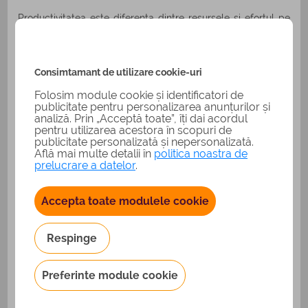
Productivitatea este diferenta dintre resursele si efortul pe
care il depunem intr-o activitate/ proiect si rezultatele pe
care le obtinem ulterior. Productivitatea inseamna ca
aceasta diferenta este pozitiva.
Consimtamant de utilizare cookie-uri
Folosim module cookie și identificatori de
publicitate pentru personalizarea anunțurilor și
analiză. Prin „Acceptă toate”, îți dai acordul
pentru utilizarea acestora în scopuri de
publicitate personalizată și nepersonalizată.
Află mai multe detalii în
politica noastra de
prelucrare a datelor
.
Accepta toate modulele cookie
Respinge
Preferinte module cookie
Fundamentele productivitatii