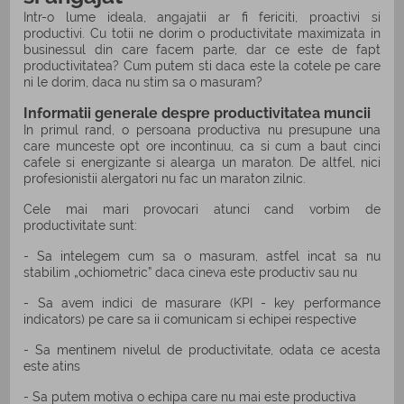
Intr-o lume ideala, angajatii ar fi fericiti, proactivi si
productivi. Cu totii ne dorim o productivitate maximizata in
businessul din care facem parte, dar ce este de fapt
productivitatea? Cum putem sti daca este la cotele pe care
ni le dorim, daca nu stim sa o masuram?
Informatii generale despre productivitatea muncii
In primul rand, o persoana productiva nu presupune una
care munceste opt ore incontinuu, ca si cum a baut cinci
cafele si energizante si alearga un maraton. De altfel, nici
profesionistii alergatori nu fac un maraton zilnic.
Cele mai mari provocari atunci cand vorbim de
productivitate sunt:
- Sa intelegem cum sa o masuram, astfel incat sa nu
stabilim „ochiometric” daca cineva este productiv sau nu
- Sa avem indici de masurare (KPI - key performance
indicators) pe care sa ii comunicam si echipei respective
- Sa mentinem nivelul de productivitate, odata ce acesta
este atins
- Sa putem motiva o echipa care nu mai este productiva