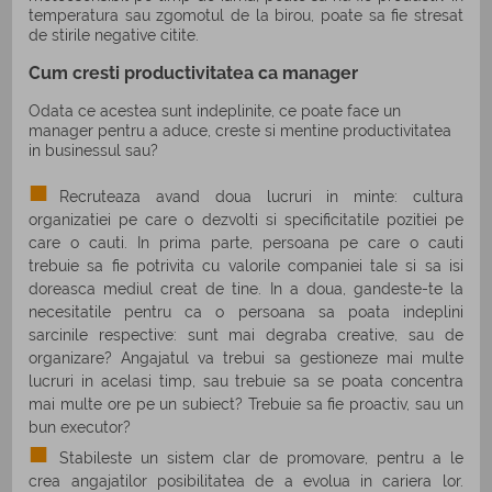
temperatura sau zgomotul de la birou, poate sa fie stresat
de stirile negative citite.
Cum cresti productivitatea ca manager
Odata ce acestea sunt indeplinite, ce poate face un
manager pentru a aduce, creste si mentine productivitatea
in businessul sau?
Recruteaza avand doua lucruri in minte: cultura
organizatiei pe care o dezvolti si specificitatile pozitiei pe
care o cauti. In prima parte, persoana pe care o cauti
trebuie sa fie potrivita cu valorile companiei tale si sa isi
doreasca mediul creat de tine. In a doua, gandeste-te la
necesitatile pentru ca o persoana sa poata indeplini
sarcinile respective: sunt mai degraba creative, sau de
organizare? Angajatul va trebui sa gestioneze mai multe
lucruri in acelasi timp, sau trebuie sa se poata concentra
mai multe ore pe un subiect? Trebuie sa fie proactiv, sau un
bun executor?
Stabileste un sistem clar de promovare, pentru a le
crea angajatilor posibilitatea de a evolua in cariera lor.