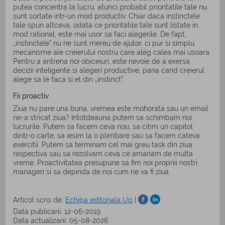
putea concentra la lucru, atunci probabil prioritatile tale nu
sunt sortate intr-un mod productiv. Chiar daca instinctele
tale spun altceva, odata ce prioritatile tale sunt listate in
mod rational, este mai usor sa faci alegerile. De fapt,
„instinctele” nu ne sunt mereu de ajutor, ci pur si simplu
mecanisme ale creierului nostru care aleg calea mai usoara.
Pentru a antrena noi obiceiuri, este nevoie de a exersa
decizii inteligente si alegeri productive, pana cand creierul
alege sa le faca si el din „instinct”.
Fii proactiv
Ziua nu pare una buna, vremea este mohorata sau un email
ne-a stricat ziua? Intotdeauna putem sa schimbam noi
lucrurile. Putem sa facem ceva nou, sa citim un capitol
dintr-o carte, sa iesim la o plimbare sau sa facem cateva
exercitii. Putem sa terminam cel mai greu task din ziua
respectiva sau sa rezolvam ceva ce amanam de multa
vreme. Proactivitatea presupune sa fim noi propriii nostri
manageri si sa depinda de noi cum ne va fi ziua.
Articol scris de:
Echipa editoriala Up
|
Data publicarii: 12-06-2019
Data actualizarii: 05-08-2026