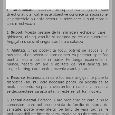
Productivitatea are cinci fundamente:
1.
Directionare.
Aceasta presupune ca angajatii sunt
directionati clar catre niste obiective concrete si masurabile,
iar proiectele au niste scopuri si mize care le sunt clare si
care ii motiveaza.
2.
Suport.
Acesta previne de la managerii echipelor, care ii
ghideaza, inteleg, asculta si indruma pe cei din subordine.
Angajatii nu se simt singuri sau fara o calauza.
3.
Abilitati.
Omul potrivit la locul potrivit se aplica si in
business, si de aceea cautam oameni cu priceperi specifice
pentru fiecare pozitie in parte. Pe langa experienta in
munca, fiecare om are o abilitate de multi-tasking sau
single-tasking, care poate prezenta avantaje sau nu.
4.
Resurse.
Businessul in care lucreaza angajatii le pune la
dispozitie (sau nu) cele necesare pentru ca acestia sa se
poata concentra, sa poata avea un loc in care sa ia masa, sa
se deconecteze, sa aiba intalniri, este aerisit, luminos etc.
5.
Factori aleatori.
Personalul are probleme pe care le nu le
cunoastem, care pot tine de viata de familie, de starea de
sanatate, poate avea alergii pe timp de vara sau sa fie
meteosensibil pe timp de iarna, poate sa nu fie productiv in