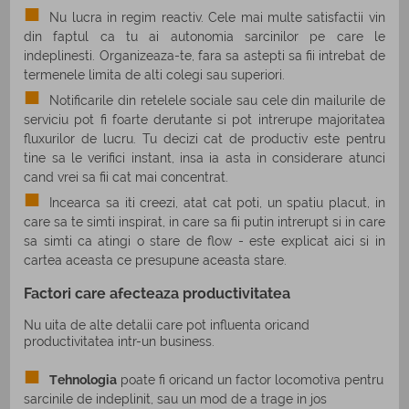
Nu lucra in regim reactiv. Cele mai multe satisfactii vin
din faptul ca tu ai autonomia sarcinilor pe care le
indeplinesti. Organizeaza-te, fara sa astepti sa fii intrebat de
termenele limita de alti colegi sau superiori.
Notificarile din retelele sociale sau cele din mailurile de
serviciu pot fi foarte derutante si pot intrerupe majoritatea
fluxurilor de lucru. Tu decizi cat de productiv este pentru
tine sa le verifici instant, insa ia asta in considerare atunci
cand vrei sa fii cat mai concentrat.
Incearca sa iti creezi, atat cat poti, un spatiu placut, in
care sa te simti inspirat, in care sa fii putin intrerupt si in care
sa simti ca atingi o stare de flow - este explicat aici si in
cartea aceasta ce presupune aceasta stare.
Factori care afecteaza productivitatea
Nu uita de alte detalii care pot influenta oricand
productivitatea intr-un business.
Tehnologia
poate fi oricand un factor locomotiva pentru
sarcinile de indeplinit, sau un mod de a trage in jos