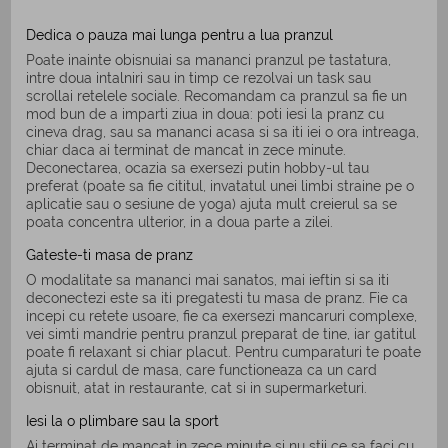
Dedica o pauza mai lunga pentru a lua pranzul
Poate inainte obisnuiai sa mananci pranzul pe tastatura,
intre doua intalniri sau in timp ce rezolvai un task sau
scrollai retelele sociale. Recomandam ca pranzul sa fie un
mod bun de a imparti ziua in doua: poti iesi la pranz cu
cineva drag, sau sa mananci acasa si sa iti iei o ora intreaga,
chiar daca ai terminat de mancat in zece minute.
Deconectarea, ocazia sa exersezi putin hobby-ul tau
preferat (poate sa fie cititul, invatatul unei limbi straine pe o
aplicatie sau o sesiune de yoga) ajuta mult creierul sa se
poata concentra ulterior, in a doua parte a zilei.
Gateste-ti masa de pranz
O modalitate sa mananci mai sanatos, mai ieftin si sa iti
deconectezi este sa iti pregatesti tu masa de pranz. Fie ca
incepi cu retete usoare, fie ca exersezi mancaruri complexe,
vei simti mandrie pentru pranzul preparat de tine, iar gatitul
poate fi relaxant si chiar placut. Pentru cumparaturi te poate
ajuta si cardul de masa, care functioneaza ca un card
obisnuit, atat in restaurante, cat si in supermarketuri.
Iesi la o plimbare sau la sport
Ai terminat de mancat in zece minute si nu stii ce sa faci cu