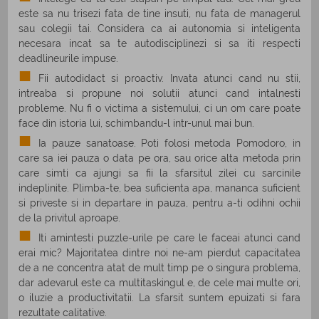
este sa nu trisezi fata de tine insuti, nu fata de managerul
sau colegii tai. Considera ca ai autonomia si inteligenta
necesara incat sa te autodisciplinezi si sa iti respecti
deadlineurile impuse.
Fii autodidact si proactiv. Invata atunci cand nu stii,
intreaba si propune noi solutii atunci cand intalnesti
probleme. Nu fi o victima a sistemului, ci un om care poate
face din istoria lui, schimbandu-l intr-unul mai bun.
Ia pauze sanatoase. Poti folosi metoda Pomodoro, in
care sa iei pauza o data pe ora, sau orice alta metoda prin
care simti ca ajungi sa fii la sfarsitul zilei cu sarcinile
indeplinite. Plimba-te, bea suficienta apa, mananca suficient
si priveste si in departare in pauza, pentru a-ti odihni ochii
de la privitul aproape.
Iti amintesti puzzle-urile pe care le faceai atunci cand
erai mic? Majoritatea dintre noi ne-am pierdut capacitatea
de a ne concentra atat de mult timp pe o singura problema,
dar adevarul este ca multitaskingul e, de cele mai multe ori,
o iluzie a productivitatii. La sfarsit suntem epuizati si fara
rezultate calitative.