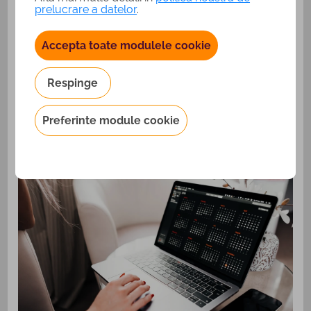
pentru o multime de alte lucruri: un reflector care sa
prelucrare a datelor
.
confere o lumina mai buna tie (iti va da incredere in tine) si
imaginii tale (va arata mai profesionist), un fundal pe care
sa-l setezi in instrumentele de online calling, pentru a nu
Accepta toate modulele cookie
avea mereu fundalul din locul in care participi, sau
microfoane performante, prin care sa te auzi impecabil.
Respinge
In functie de numarul membrilor din echipa
Poate parea placut sa introduci membrii echipei in biroul
Preferinte module cookie
tau de acasa. Dar atunci cand o sedinta are multi
participanti, este necesar sa respecti timpul acestora, si
totul sa mearga cat mai snur.