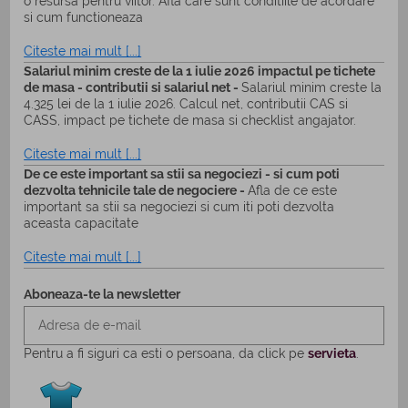
o resursa pentru viitor. Afla care sunt conditiile de acordare
si cum functioneaza
Citeste mai mult [...]
Salariul minim creste de la 1 iulie 2026 impactul pe tichete
de masa - contributii si salariul net -
Salariul minim creste la
4.325 lei de la 1 iulie 2026. Calcul net, contributii CAS si
CASS, impact pe tichete de masa si checklist angajator.
Citeste mai mult [...]
De ce este important sa stii sa negociezi - si cum poti
dezvolta tehnicile tale de negociere -
Afla de ce este
important sa stii sa negociezi si cum iti poti dezvolta
aceasta capacitate
Citeste mai mult [...]
Aboneaza-te la newsletter
Pentru a fi siguri ca esti o persoana, da click pe
servieta
.