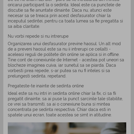
oricarui participant la o sedinta. Ideal este ca punctele de
discutie sa fie anuntate dinainte. Daca nu, atunci este
necesar sa se treaca prin acest desfasurator chiar la
inceputul sedintei, pentru ca toata lumea sa fie pregatita si
sa aiba claritate.
Nu vorbi repede si nu intrerupe
Organizarea unui desfasurator previne haosul. Un alt mod
de a preveni haosul este sa nu ii intrerupi ce ceilalti -
aceleasi reguli de politete din online se aplica si in offline.
Tine cont de conexiunile de Internet - acestea pot uneori sa
blocheze imaginea cuiva, iar sunetul sa se piarda. Daca
vorbesti prea repede, s-ar putea sa nu fi inteles si sa
prelungesti sedinta, repetand.
Pregateste-te inainte de sedinta online
Ideal este sa nu intri in sedinta online chiar la fix, ci sa fii
pregatit dinainte, sa ai puse la punct sarcinile tale stabilite,
ce vrei sa transmiti, sa ai o conexiune buna si mintea
concentrata pe sedinta respectiva. Chiar daca esti in
spatele unui ecran, toate acestea se simt in atitudine.