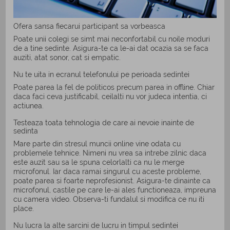
Ofera sansa fiecarui participant sa vorbeasca
Poate unii colegi se simt mai neconfortabil cu noile moduri
de a tine sedinte. Asigura-te ca le-ai dat ocazia sa se faca
auziti, atat sonor, cat si empatic.
Nu te uita in ecranul telefonului pe perioada sedintei
Poate parea la fel de politicos precum parea in offline. Chiar
daca faci ceva justificabil, ceilalti nu vor judeca intentia, ci
actiunea.
Testeaza toata tehnologia de care ai nevoie inainte de
sedinta
Mare parte din stresul muncii online vine odata cu
problemele tehnice. Nimeni nu vrea sa intrebe zilnic daca
este auzit sau sa le spuna celorlalti ca nu le merge
microfonul. Iar daca ramai singurul cu aceste probleme,
poate parea si foarte neprofesionist. Asigura-te dinainte ca
microfonul, castile pe care le-ai ales functioneaza, impreuna
cu camera video. Observa-ti fundalul si modifica ce nu iti
place.
Nu lucra la alte sarcini de lucru in timpul sedintei