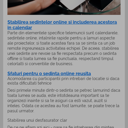
Stabilirea sedintelor online si includerea acestora
in calendar
Parte din elementele specifice telemuncii sunt calendarele,
sedintele online, intalnirile rapide pentru a lamuri aspecte
ale proiectelor, si toate acestea fara sa se simta ca un job
remote ingreuneaza activitatea echipei. De aceea, stabilirea
unei sedinte are nevoie sa fie respectata precum o sedinta
offline si toata lumea sa fie punctuala, respectand timpul
celorlalti si conventiile de business.
Sfaturi pentru o sedinta online reusita
Acomodarea cu participantii prin intrebari de locatie si daca
exista dificultati tehnice
Desi primele minute dintr-o sedinta se petrec lamurind daca
toata lumea se auda, este intotdeauna important sa te
organizezi inainte si sa te asiguri ca esti vazut, auzit si
inteles. Odata ce acestea au fost lamurite, se poate trece la
pasul urmator.
Stabilirea unui desfasurator clar
De ce ne aflam azi aici - pare sa fie intrebarea din mintea