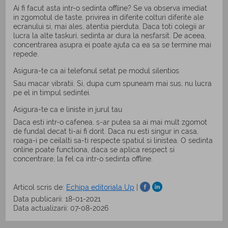
Ai fi facut asta intr-o sedinta offline? Se va observa imediat
in zgomotul de taste, privirea in diferite colturi diferite ale
ecranului si, mai ales, atentia pierduta. Daca toti colegii ar
lucra la alte taskuri, sedinta ar dura la nesfarsit. De aceea,
concentrarea asupra ei poate ajuta ca ea sa se termine mai
repede.
Asigura-te ca ai telefonul setat pe modul silentios
Sau macar vibratii. Si, dupa cum spuneam mai sus, nu lucra
pe el in timpul sedintei.
Asigura-te ca e liniste in jurul tau
Daca esti intr-o cafenea, s-ar putea sa ai mai mult zgomot
de fundal decat ti-ai fi dorit. Daca nu esti singur in casa,
roaga-i pe ceilalti sa-ti respecte spatiul si linistea. O sedinta
online poate functiona, daca se aplica respect si
concentrare, la fel ca intr-o sedinta offline.
Articol scris de:
Echipa editoriala Up
|
Data publicarii: 18-01-2021
Data actualizarii: 07-08-2026