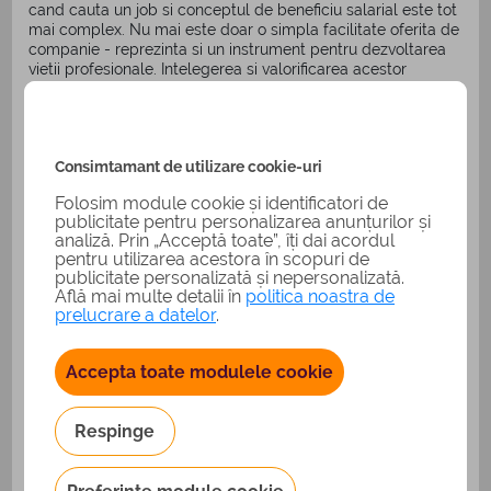
cand cauta un job si conceptul de beneficiu salarial este tot
mai complex. Nu mai este doar o simpla facilitate oferita de
companie - reprezinta si un instrument pentru dezvoltarea
vietii profesionale. Intelegerea si valorificarea acestor
avantaje poate transforma radical experienta de munca si
poate contribui semnificativ la dezvoltarea carierei pe
termen lung.
Consimtamant de utilizare cookie-uri
Folosim module cookie și identificatori de
publicitate pentru personalizarea anunțurilor și
analiză. Prin „Acceptă toate”, îți dai acordul
pentru utilizarea acestora în scopuri de
publicitate personalizată și nepersonalizată.
Află mai multe detalii în
politica noastra de
prelucrare a datelor
.
Accepta toate modulele cookie
Respinge