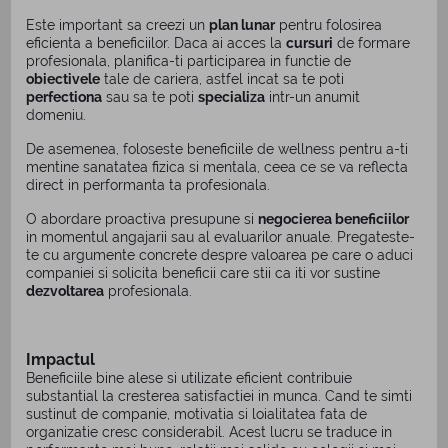
Este important sa creezi un
plan lunar
pentru folosirea
eficienta a beneficiilor. Daca ai acces la
cursuri
de formare
profesionala, planifica-ti participarea in functie de
obiectivele
tale de cariera, astfel incat sa te poti
perfectiona
sau sa te poti
specializa
intr-un anumit
domeniu.
De asemenea, foloseste beneficiile de wellness pentru a-ti
mentine sanatatea fizica si mentala, ceea ce se va reflecta
direct in performanta ta profesionala.
O abordare proactiva presupune si
negocierea beneficiilor
in momentul angajarii sau al evaluarilor anuale. Pregateste-
te cu argumente concrete despre valoarea pe care o aduci
companiei si solicita beneficii care stii ca iti vor sustine
dezvoltarea
profesionala.
Impactul
Beneficiile bine alese si utilizate eficient contribuie
substantial la cresterea satisfactiei in munca. Cand te simti
sustinut de companie, motivatia si loialitatea fata de
organizatie cresc considerabil. Acest lucru se traduce in