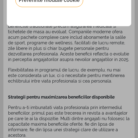
Preferinte module cookie
Beneficiile traditionale precum asigurarea medicala si
tichetele de masa au evoluat. Companiile moderne ofera
acum pachete complexe care includ abonamente la salile
de sport, programe de wellness, facilitati de lucru remote,
zile libere in plus si chiar bugete personale pentru
dezvoltarea profesionala. Aceste beneficii reflecta o evolutie
in perceptia angajatorilor asupra nevoilor angajatilor in 2025.
Flexibilitatea in programul de lucru, de exemplu, nu mai
este considerata un lux, ci o necesitate pentru mentinerea
echilibrului intre viata profesionala si cea personala.
Strategii pentru maximizarea beneficiilor disponibile
Pentru a-ti imbunatati viata profesionala prin intermediul
beneficiilor, primul pas este trecerea in revista a avantajelor
pe care le ai la dispozitie. Multi dintre angajati nu folosesc la
capacitate maxima beneficiile oferite, fie din lipsa de
informare, fie din lipsa unei strategii clare de utilizare a
acestora.