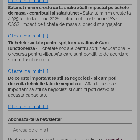
Citeste mai mult [...]
Salariul minim creste de la 1 iulie 2026 impactul pe tichete
de masa - contributii si salariul net -
Salariul minim creste la
4.325 lei de la 1 iulie 2026. Calcul net, contributii CAS si
CASS, impact pe tichete de masa si checklist angajator.
Citeste mai mult [...]
Tichetele sociale pentru sprijin educational: Cum
functioneaza -
Tichetele sociale pentru sprijin educational –
o resursa pentru viitor. Afla care sunt conditiile de acordare
si cum functioneaza
Citeste mai mult [...]
De ce este important sa stii sa negociezi - si cum poti
dezvolta tehnicile tale de negociere -
Afla de ce este
important sa stii sa negociezi si cum iti poti dezvolta
aceasta capacitate
Citeste mai mult [...]
Aboneaza-te la newsletter
Pentru a fi siguri ca esti o persoana, da click pe
servieta
.