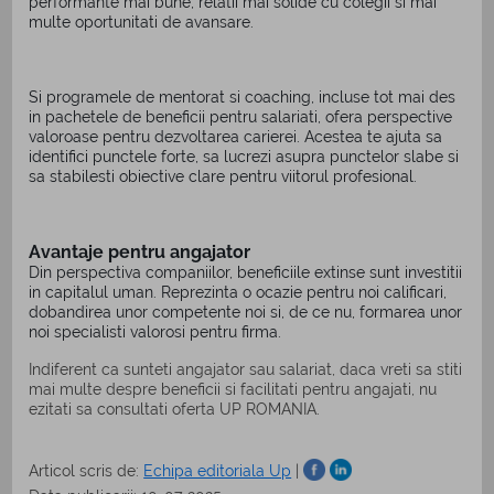
performante mai bune, relatii mai solide cu colegii si mai
multe oportunitati de avansare.
Si programele de mentorat si coaching, incluse tot mai des
in pachetele de beneficii pentru salariati, ofera perspective
valoroase pentru dezvoltarea carierei. Acestea te ajuta sa
identifici punctele forte, sa lucrezi asupra punctelor slabe si
sa stabilesti obiective clare pentru viitorul profesional.
Avantaje pentru angajator
Din perspectiva companiilor, beneficiile extinse sunt investitii
in capitalul uman. Reprezinta o ocazie pentru noi calificari,
dobandirea unor competente noi si, de ce nu, formarea unor
noi specialisti valorosi pentru firma.
Indiferent ca sunteti angajator sau salariat, daca vreti sa stiti
mai multe despre beneficii si facilitati pentru angajati, nu
ezitati sa consultati oferta UP ROMANIA.
Articol scris de:
Echipa editoriala Up
|