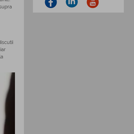
asupra
iscutii
iar
la