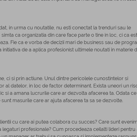
at, in urma cu noutatile, nu esti conectat la trenduri sau le
 simta ca organizatia din care face parte o tine in loc, ci ca est
iveaza. Fie ca e vorba de decizii mari de business sau de prog
initiativa de a aplica profesionist ultimele noutati in materie 
, ci si prin actiune. Unul dintre pericolele cunostintelor si
 al datelor, in loc de factor determinant. Exista uneori un risc
ic si a amana lucrurile care ar dezvolta afacerea ta. Odata ce 
e sunt masurile care ar ajuta afacerea ta sa se dezvolte.
clientii cu care ai putea colabora cu succes? Care sunt eveni
a legaturi profesionale? Cum procedeaza ceilalti lideri pentru 
are un manager ar trebui sa cunoasca si implementeze raspunsu