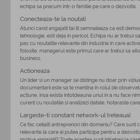
echipa sa precum intr-o familie pe care o dezvolta.
Conecteaza-te la noutati
Atunci cand angajatii tai iti semnaleaza ca esti demod
tehnologie, esti deja in pericol. Echipa nu ar trebui sa
pas cu noutatile relevante din industria in care act
folosite, managerul este primul care ar trebui sa aiba 
business.
Actioneaza
Un lider si un manager se distinge nu doar prin viziune
documentarii este sa te mentina in rolul de observator
actiune, insa exista intotdeauna unul in a nu face nim
curent cu noutatile si analizezi datele, hotaraste car
Largeste-ti constant network-ul (reteaua)
Ce fac ceilalti antreprenori din domeniu? Care sunt 
relevante la care ai putea participa pentru a dezvolt
motiva angajatii? Toate acestea sunt intrebari la c