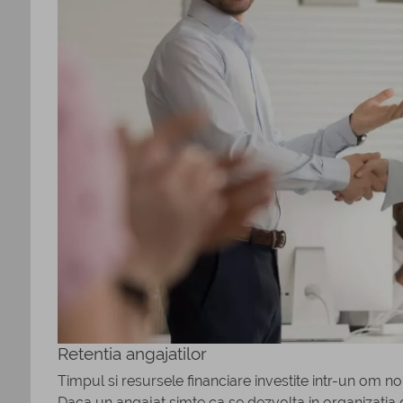
Retentia angajatilor
Timpul si resursele financiare investite intr-un om n
Daca un angajat simte ca se dezvolta in organizatia di