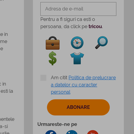
Pentru a fi siguri ca esti o
persoana, da click pe
tricou
.
e in
rame
de
Am citit
Politica de prelucrare
 in
a datelor cu caracter
esti la
personal
mentele
Urmareste-ne pe
a-si
rile.