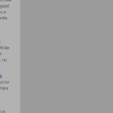
ngajat
au a
entia
l
iciile
i
e, nu
l
.
ul lor
chipa
 in