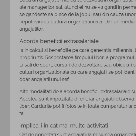
ale managerilor sai, atunci el nu se va gandi in perma
se gandeste sa plece de la jobul sau din cauza unor 
nepotrivirii cu cultura organizationala. Dar un mediu 
angajatilor.
Acorda beneficii extrasalariale
Ia in calcul si beneficiile pe care generatia millennia
propriu zis. Respectarea timpului liber, a programul si 
la sali de sport, cursuri de dezvoltare sau obiceiuri 
culturi organizationale cu care angajatii se pot identif
doar angajatii unui sef.
Alte modalitati de a acorda beneficii extrasalariale s
Acestea sunt impozitate diferit, iar angajatii observ
liber. Cardurile pot fi folosite in toate cumparaturil
ta.
Implica-i in cat mai multe activitati
Cat de conectati sunt angajatii la misiunea organizatie