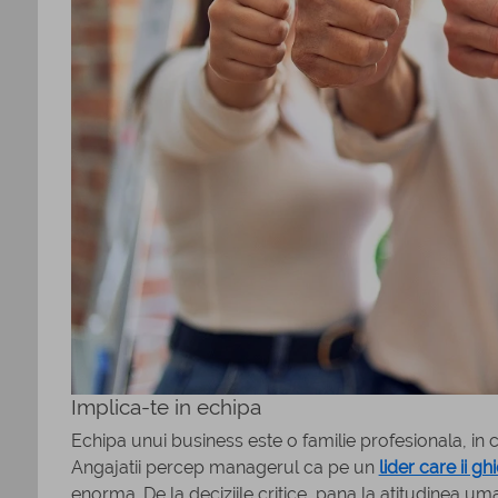
Implica-te in echipa
Echipa unui business este o familie profesionala, in c
Angajatii percep managerul ca pe un
lider care ii g
enorma. De la deciziile critice, pana la atitudinea uma