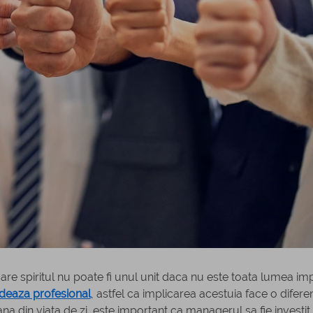
are spiritul nu poate fi unul unit daca nu este toata lumea imp
hideaza profesional
, astfel ca implicarea acestuia face o difere
na din viata de zi, este important ca managerul sa fie investit 