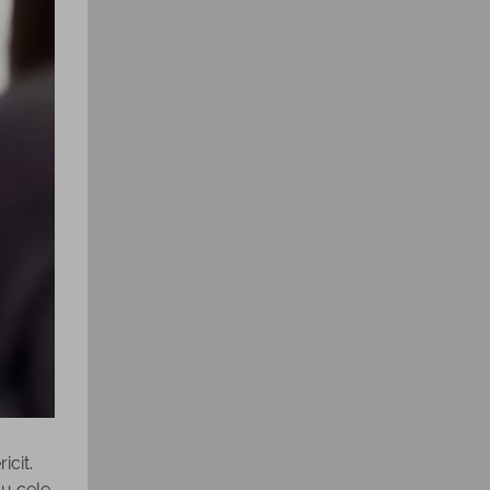
icit.
cu cele