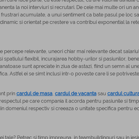
nenta la noi interviuri si recrutari. De cele mai multe ori un a
frustrari acumulate, a unui sentiment ca bate pasul pe loc s
dinamic si orientat pe crestere va contribui exponential la ret
l le percepe relevante, uneori chiar mai relevante decat salariu
spatiului flexibil, incurajarea hobby-urilor si pasiunilor, benef
sanatoase sunt apreciate in ziua de astazi, fiind un semn al une
ica. Astfel ei se simt inclusi intr-o poveste care li se potrivest
unt prin
cardul de masa
,
cardul de vacanta
sau
cardul cultura
a respectul pe care compania il acorda pentru pasiunile si timp
e din domeniul respectiv si creeaza o unitate specifica pentru e
i tale? Petrec si timp impreuna, in teambuildinguri sau in iesiri