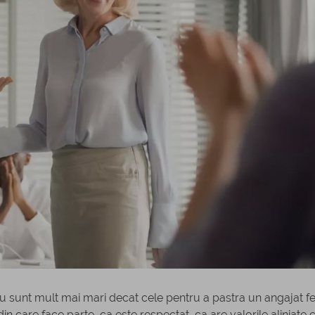
ou sunt mult mai mari decat cele pentru a pastra un angajat fer
n care face parte, ca este respectat, ca are valorile aliniate 