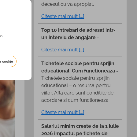
 acea
decesul cuiva apropiat.
e
Citeste mai mult [...]
Top 10 intrebari de adresat intr-
aci
in
un interviu de angajare -
sa ai
le au,
Citeste mai mult [...]
 creat.
e cookie
Tichetele sociale pentru sprijin
educational: Cum functioneaza -
Tichetele sociale pentru sprijin
educational – o resursa pentru
viitor. Afla care sunt conditiile de
acordare si cum functioneaza
Citeste mai mult [...]
Salariul minim creste de la 1 iulie
2026 impactul pe tichete de