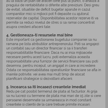
au la baza un plan de afaceri bine pus la punct, o analiza a
pragului de rentabilitate si diferite alte previziuni. Desi greu
de evitat, situatiile de deficit bugetar aparute in cazul
companiilor mici si mijlocii pot fi depasite cu ajutorul
rezervelor de capital. Disponibilitatea acestor rezerve iti va
permite sa reduci nivelul de stres si sa ramai concentrat
asupra cresterii afacerii tale.
4. Gestioneaza-ti resursele mai bine
Este important ca gestionarea bugetului companiei sa nu
ramana pe lista atributiilor antreprenorului. Poti sa angajezi
un contabil sau un director financiar si sa ii transferi
responsabilitatile financiare. Daca nu ai insa mijloacele
necesare pentru acest lucru, poti externaliza aceasta
responsabilitate unui furnizor de servicii financiare sau poti
desemna, pentru inceput, un angajat in care ai incredere.
Odata ce responsabilitatea operatiunilor financiare se afla in
mainile potrivite, vei avea mai mult timp de alocat
planificarii strategice si dezvoltarii afacerii.
5. Incearca sa iti incasezi creantele imediat
Redu pe cat posibil termenul de plata al facturilor. Ai grija
sa nu lucrezi cu termene de plata mai mari de 15 zile si cere
persoanei desemnate sa urmareasca in mod constant
creantele si clientii de la care trebuie primite incasari.