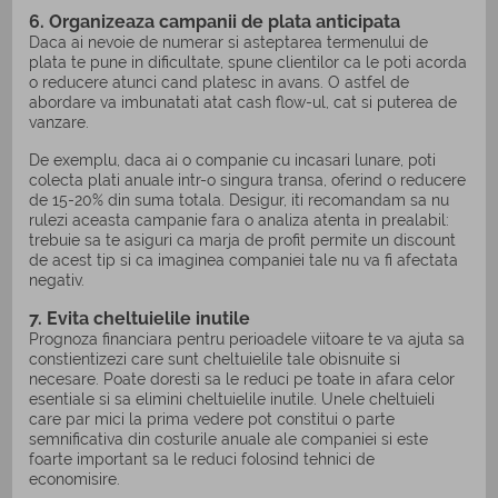
6. Organizeaza campanii de plata anticipata
Daca ai nevoie de numerar si asteptarea termenului de
plata te pune in dificultate, spune clientilor ca le poti acorda
o reducere atunci cand platesc in avans. O astfel de
abordare va imbunatati atat cash flow-ul, cat si puterea de
vanzare.
De exemplu, daca ai o companie cu incasari lunare, poti
colecta plati anuale intr-o singura transa, oferind o reducere
de 15-20% din suma totala. Desigur, iti recomandam sa nu
rulezi aceasta campanie fara o analiza atenta in prealabil:
trebuie sa te asiguri ca marja de profit permite un discount
de acest tip si ca imaginea companiei tale nu va fi afectata
negativ.
7. Evita cheltuielile inutile
Prognoza financiara pentru perioadele viitoare te va ajuta sa
constientizezi care sunt cheltuielile tale obisnuite si
necesare. Poate doresti sa le reduci pe toate in afara celor
esentiale si sa elimini cheltuielile inutile. Unele cheltuieli
care par mici la prima vedere pot constitui o parte
semnificativa din costurile anuale ale companiei si este
foarte important sa le reduci folosind tehnici de
economisire.