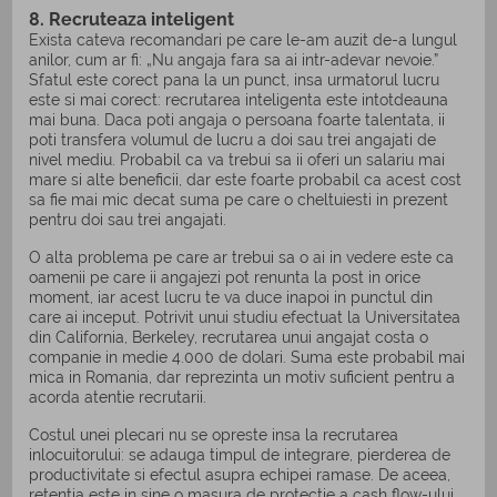
8. Recruteaza inteligent
Exista cateva recomandari pe care le-am auzit de-a lungul
anilor, cum ar fi: „Nu angaja fara sa ai intr-adevar nevoie.”
Sfatul este corect pana la un punct, insa urmatorul lucru
este si mai corect: recrutarea inteligenta este intotdeauna
mai buna. Daca poti angaja o persoana foarte talentata, ii
poti transfera volumul de lucru a doi sau trei angajati de
nivel mediu. Probabil ca va trebui sa ii oferi un salariu mai
mare si alte beneficii, dar este foarte probabil ca acest cost
sa fie mai mic decat suma pe care o cheltuiesti in prezent
pentru doi sau trei angajati.
O alta problema pe care ar trebui sa o ai in vedere este ca
oamenii pe care ii angajezi pot renunta la post in orice
moment, iar acest lucru te va duce inapoi in punctul din
care ai inceput. Potrivit unui studiu efectuat la Universitatea
din California, Berkeley, recrutarea unui angajat costa o
companie in medie 4.000 de dolari. Suma este probabil mai
mica in Romania, dar reprezinta un motiv suficient pentru a
acorda atentie recrutarii.
Costul unei plecari nu se opreste insa la recrutarea
inlocuitorului: se adauga timpul de integrare, pierderea de
productivitate si efectul asupra echipei ramase. De aceea,
retentia este in sine o masura de protectie a cash flow-ului,