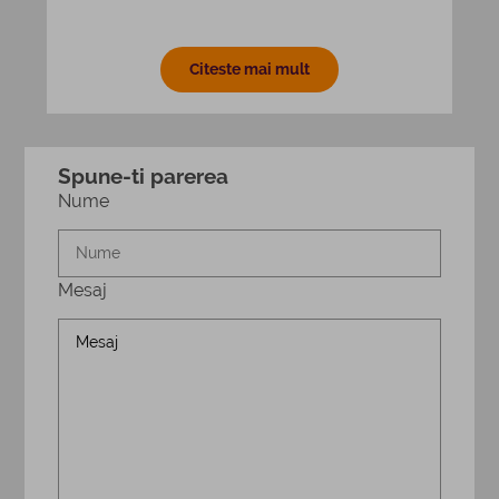
Citeste mai mult
Spune-ti parerea
Nume
Mesaj