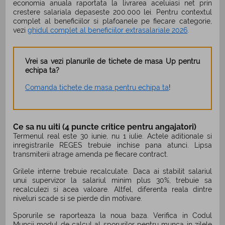
economia anuala raportata la livrarea aceluiasi net prin
crestere salariala depaseste 200.000 lei. Pentru contextul
complet al beneficiilor si plafoanele pe fiecare categorie,
vezi
ghidul complet al beneficiilor extrasalariale 2026
.
Vrei sa vezi planurile de tichete de masa Up pentru
echipa ta?
Comanda tichete de masa pentru echipa ta
!
Ce sa nu uiti (4 puncte critice pentru angajatori)
Termenul real este 30 iunie, nu 1 iulie. Actele aditionale si
inregistrarile REGES trebuie inchise pana atunci. Lipsa
transmiterii atrage amenda pe fiecare contract.
Grilele interne trebuie recalculate. Daca ai stabilit salariul
unui supervizor la salariul minim plus 30%, trebuie sa
recalculezi si acea valoare. Altfel, diferenta reala dintre
niveluri scade si se pierde din motivare.
Sporurile se raporteaza la noua baza. Verifica in Codul
Muncii modul de calcul al sporurilor pentru munca in zilele