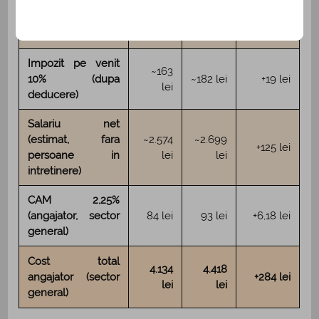
salariu minim, fara
810 lei
865 lei
+55 lei
persoane in
intretinere)
Impozit pe venit
~163
10% (dupa
~182 lei
+19 lei
lei
deducere)
Salariu net
(estimat, fara
~2.574
~2.699
+125 lei
persoane in
lei
lei
intretinere)
CAM 2,25%
(angajator, sector
84 lei
93 lei
+6,18 lei
general)
Cost total
4.134
4.418
angajator (sector
+284 lei
lei
lei
general)