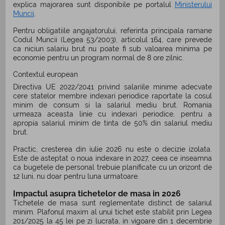
explica majorarea sunt disponibile pe portalul
Ministerului
Muncii
.
Pentru obligatiile angajatorului, referinta principala ramane
Codul Muncii (Legea 53/2003), articolul 164, care prevede
ca niciun salariu brut nu poate fi sub valoarea minima pe
economie pentru un program normal de 8 ore zilnic.
Contextul european
Directiva UE 2022/2041 privind salariile minime adecvate
cere statelor membre indexari periodice raportate la cosul
minim de consum si la salariul mediu brut. Romania
urmeaza aceasta linie cu indexari periodice, pentru a
apropia salariul minim de tinta de 50% din salariul mediu
brut.
Practic, cresterea din iulie 2026 nu este o decizie izolata.
Este de asteptat o noua indexare in 2027, ceea ce inseamna
ca bugetele de personal trebuie planificate cu un orizont de
12 luni, nu doar pentru luna urmatoare.
Impactul asupra tichetelor de masa in 2026
Tichetele de masa sunt reglementate distinct de salariul
minim. Plafonul maxim al unui tichet este stabilit prin Legea
201/2025 la 45 lei pe zi lucrata, in vigoare din 1 decembrie