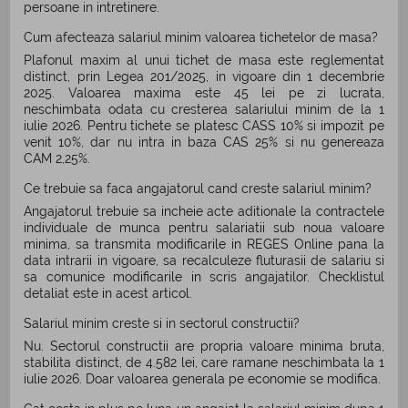
persoane in intretinere.
Cum afecteaza salariul minim valoarea tichetelor de masa?
Plafonul maxim al unui tichet de masa este reglementat
distinct, prin Legea 201/2025, in vigoare din 1 decembrie
2025. Valoarea maxima este 45 lei pe zi lucrata,
neschimbata odata cu cresterea salariului minim de la 1
iulie 2026. Pentru tichete se platesc CASS 10% si impozit pe
venit 10%, dar nu intra in baza CAS 25% si nu genereaza
CAM 2,25%.
Ce trebuie sa faca angajatorul cand creste salariul minim?
Angajatorul trebuie sa incheie acte aditionale la contractele
individuale de munca pentru salariatii sub noua valoare
minima, sa transmita modificarile in REGES Online pana la
data intrarii in vigoare, sa recalculeze fluturasii de salariu si
sa comunice modificarile in scris angajatilor. Checklistul
detaliat este in acest articol.
Salariul minim creste si in sectorul constructii?
Nu. Sectorul constructii are propria valoare minima bruta,
stabilita distinct, de 4.582 lei, care ramane neschimbata la 1
iulie 2026. Doar valoarea generala pe economie se modifica.