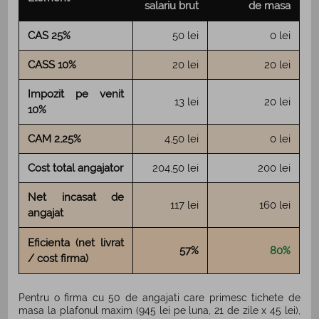
salariu brut
de masa
CAS 25%
50 lei
0 lei
CASS 10%
20 lei
20 lei
Impozit pe venit
13 lei
20 lei
10%
CAM 2,25%
4,50 lei
0 lei
Cost total angajator
204,50 lei
200 lei
Net incasat de
117 lei
160 lei
angajat
Eficienta (net livrat
57%
80%
/ cost firma)
Pentru o firma cu 50 de angajati care primesc tichete de
masa la plafonul maxim (945 lei pe luna, 21 de zile x 45 lei),