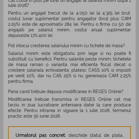
Cat costa in plus pe luna un angajat la salariul minim dupa 1
iulie 2026?
Pentru un angajat trecut de la 4.050 lei la 4.325 lei brut,
costul lunar suplimentar pentru angajator (brut plus CAM
2,25%) este de aproximativ 284 lei. Pentru o firma cu 50 de
angajati pe salariul minim, costul anual suplimentar
depaseste 170.400 lei.
Pot inlocui cresterea salariului minim cu tichete de masa?
Salariul minim este obligatoriu prin lege si nu poate fi
substituit cu beneficii. Pentru salariile peste minim, tichetele
de masa raman o varianta mai eficienta fiscal decat o
crestere salariala echivalenta: platesc CASS 10% si impozit
pe venit 10%, dar nu CAS 25% si nu genereaza CAM 2,25%
pentru firma.
Pana cand trebuie depusa modificarea in REGES Online?
Modificarea trebuie transmisa in REGES Online cel mai
tarziu in ziua lucratoare anterioara datei la care produce
efecte. Pentru intrarea in vigoare la 1 iulie 2026, termenul
practic este 30 iunie 2026.
Urmatorul pas concret:
deschide statul de plata,