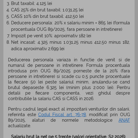
Brut taxabil: 4.125 lei
CAS 25% din brut taxabil: 1.031,25 lei
CASS 10% din brut taxabil: 412,50 lei
Deducere personala: 20% x salariu minim = 865 lei (formula
procentuala OUG 89/2025, fara persoane in intretinere)
Impozit pe venit 10%: aproximativ 182 lei
Net incasat: 4.325 minus 1.031,25 minus 412,50 minus 182,
adica aproximativ 2.699 lei
Deducerea personala variaza in functie de venit si de
numarul de persoane in intretinere. Formula procentuala
introdusa prin OUG 89/2025 porneste de la 20% (fara
persoane in intretinere) si scade cu 0,5 puncte procentuale
la fiecare 50 lei peste salariul minim, anulandu-se cand
brutul depaseste 6.325 lei (minim plus 2.000 lei). Pentru
detalii pe fiecare componenta, vezi ghidul despre
contributiile la salariu CAS si CASS in 2026.
Pentru cadrul legal exact al impozitarii veniturilor din salarii,
referinta este
Codul Fiscal art. 76-78
, modificat prin OUG
89/2025, alaturi de normele metodologice
ANAF
actualizate.
Salariu brut la net pe 5 trepte (valori orientative, S2 2026)