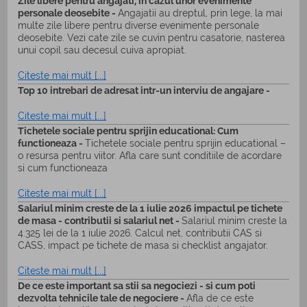
Zile libere pentru angajati, in cazul unor evenimente
personale deosebite -
Angajatii au dreptul, prin lege, la mai
multe zile libere pentru diverse evenimente personale
deosebite. Vezi cate zile se cuvin pentru casatorie, nasterea
unui copil sau decesul cuiva apropiat.
Citeste mai mult [...]
Top 10 intrebari de adresat intr-un interviu de angajare -
Citeste mai mult [...]
Tichetele sociale pentru sprijin educational: Cum
functioneaza -
Tichetele sociale pentru sprijin educational –
o resursa pentru viitor. Afla care sunt conditiile de acordare
si cum functioneaza
Citeste mai mult [...]
Salariul minim creste de la 1 iulie 2026 impactul pe tichete
de masa - contributii si salariul net -
Salariul minim creste la
4.325 lei de la 1 iulie 2026. Calcul net, contributii CAS si
CASS, impact pe tichete de masa si checklist angajator.
Citeste mai mult [...]
De ce este important sa stii sa negociezi - si cum poti
dezvolta tehnicile tale de negociere -
Afla de ce este