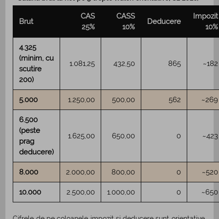
CAS
CASS
Impozit
Brut
Deducere
25%
10%
10%
4.325
(minim, cu
1.081,25
432,50
865
~182
scutire
200)
5.000
1.250,00
500,00
562
~269
6.500
(peste
1.625,00
650,00
0
~423
prag
deducere)
8.000
2.000,00
800,00
0
~520
10.000
2.500,00
1.000,00
0
~650
Cifrele de pe coloanele impozit si deducere sunt orientative,