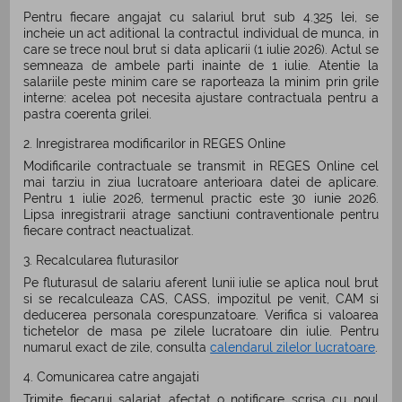
Pentru fiecare angajat cu salariul brut sub 4.325 lei, se
incheie un act aditional la contractul individual de munca, in
care se trece noul brut si data aplicarii (1 iulie 2026). Actul se
semneaza de ambele parti inainte de 1 iulie. Atentie la
salariile peste minim care se raporteaza la minim prin grile
interne: acelea pot necesita ajustare contractuala pentru a
pastra coerenta grilei.
2. Inregistrarea modificarilor in REGES Online
Modificarile contractuale se transmit in REGES Online cel
mai tarziu in ziua lucratoare anterioara datei de aplicare.
Pentru 1 iulie 2026, termenul practic este 30 iunie 2026.
Lipsa inregistrarii atrage sanctiuni contraventionale pentru
fiecare contract neactualizat.
3. Recalcularea fluturasilor
Pe fluturasul de salariu aferent lunii iulie se aplica noul brut
si se recalculeaza CAS, CASS, impozitul pe venit, CAM si
deducerea personala corespunzatoare. Verifica si valoarea
tichetelor de masa pe zilele lucratoare din iulie. Pentru
numarul exact de zile, consulta
calendarul zilelor lucratoare
.
4. Comunicarea catre angajati
Trimite fiecarui salariat afectat o notificare scrisa cu noul