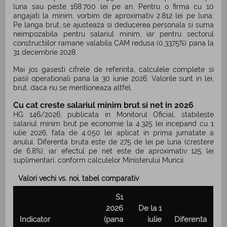
luna sau peste 168.700 lei pe an. Pentru o firma cu 10
angajati la minim, vorbim de aproximativ 2.812 lei pe luna.
Pe langa brut, se ajusteaza si deducerea personala si suma
neimpozabila pentru salariul minim, iar pentru sectorul
constructiilor ramane valabila CAM redusa (0,3375%) pana la
31 decembrie 2028.
Mai jos gasesti cifrele de referinta, calculele complete si
pasii operationali pana la 30 iunie 2026. Valorile sunt in lei,
brut, daca nu se mentioneaza altfel.
Cu cat creste salariul minim brut si net in 2026
HG 146/2026, publicata in Monitorul Oficial, stabileste
salariul minim brut pe economie la 4.325 lei incepand cu 1
iulie 2026, fata de 4.050 lei aplicat in prima jumatate a
anului. Diferenta bruta este de 275 de lei pe luna (crestere
de 6,8%), iar efectul pe net este de aproximativ 125 lei
suplimentari, conform calculelor Ministerului Muncii.
Valori vechi vs. noi, tabel comparativ
S1
2026
De la 1
Indicator
(pana
iulie
Diferenta