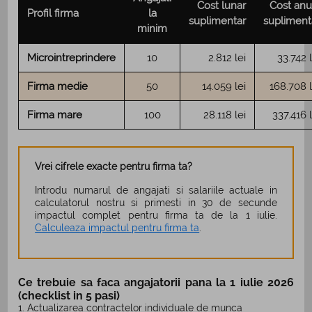
Cost lunar
Cost anu
Profil firma
la
suplimentar
supliment
minim
Microintreprindere
10
2.812 lei
33.742 l
Firma medie
50
14.059 lei
168.708 l
Firma mare
100
28.118 lei
337.416 l
Vrei cifrele exacte pentru firma ta?
Introdu numarul de angajati si salariile actuale in
calculatorul nostru si primesti in 30 de secunde
impactul complet pentru firma ta de la 1 iulie.
Calculeaza impactul pentru firma ta
.
Ce trebuie sa faca angajatorii pana la 1 iulie 2026
(checklist in 5 pasi)
1. Actualizarea contractelor individuale de munca