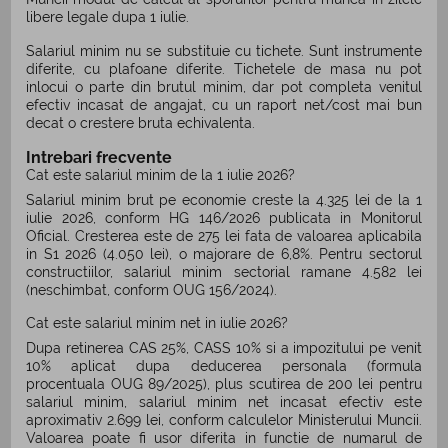
libere legale dupa 1 iulie.
Salariul minim nu se substituie cu tichete. Sunt instrumente
diferite, cu plafoane diferite. Tichetele de masa nu pot
inlocui o parte din brutul minim, dar pot completa venitul
efectiv incasat de angajat, cu un raport net/cost mai bun
decat o crestere bruta echivalenta.
Intrebari frecvente
Cat este salariul minim de la 1 iulie 2026?
Salariul minim brut pe economie creste la 4.325 lei de la 1
iulie 2026, conform HG 146/2026 publicata in Monitorul
Oficial. Cresterea este de 275 lei fata de valoarea aplicabila
in S1 2026 (4.050 lei), o majorare de 6,8%. Pentru sectorul
constructiilor, salariul minim sectorial ramane 4.582 lei
(neschimbat, conform OUG 156/2024).
Cat este salariul minim net in iulie 2026?
Dupa retinerea CAS 25%, CASS 10% si a impozitului pe venit
10% aplicat dupa deducerea personala (formula
procentuala OUG 89/2025), plus scutirea de 200 lei pentru
salariul minim, salariul minim net incasat efectiv este
aproximativ 2.699 lei, conform calculelor Ministerului Muncii.
Valoarea poate fi usor diferita in functie de numarul de