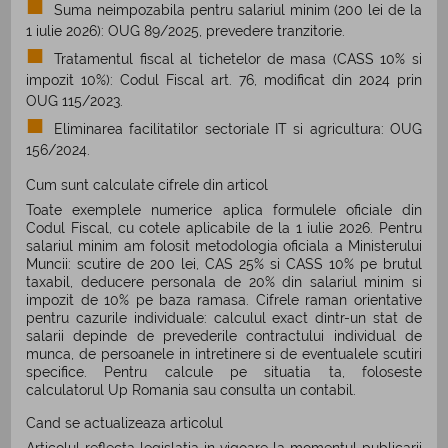
Suma neimpozabila pentru salariul minim (200 lei de la
1 iulie 2026): OUG 89/2025, prevedere tranzitorie.
Tratamentul fiscal al tichetelor de masa (CASS 10% si
impozit 10%): Codul Fiscal art. 76, modificat din 2024 prin
OUG 115/2023.
Eliminarea facilitatilor sectoriale IT si agricultura: OUG
156/2024.
Cum sunt calculate cifrele din articol
Toate exemplele numerice aplica formulele oficiale din
Codul Fiscal, cu cotele aplicabile de la 1 iulie 2026. Pentru
salariul minim am folosit metodologia oficiala a Ministerului
Muncii: scutire de 200 lei, CAS 25% si CASS 10% pe brutul
taxabil, deducere personala de 20% din salariul minim si
impozit de 10% pe baza ramasa. Cifrele raman orientative
pentru cazurile individuale: calculul exact dintr-un stat de
salarii depinde de prevederile contractului individual de
munca, de persoanele in intretinere si de eventualele scutiri
specifice. Pentru calcule pe situatia ta, foloseste
calculatorul Up Romania sau consulta un contabil.
Cand se actualizeaza articolul