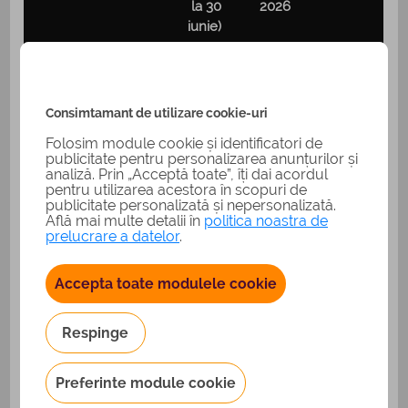
la 30
2026
iunie)
Salariu minim brut
4.050
4.325
+275 lei
general
lei
lei
Consimtamant de utilizare cookie-uri
Suma
neimpozabila (din
300 lei
200 lei
-100 lei
Folosim module cookie și identificatori de
publicitate pentru personalizarea anunțurilor și
salariul minim)
analiză. Prin „Acceptă toate”, îți dai acordul
pentru utilizarea acestora în scopuri de
Brut taxabil (dupa
3.750
4.125
publicitate personalizată și nepersonalizată.
+375 lei
scutire)
lei
lei
Află mai multe detalii în
politica noastra de
prelucrare a datelor
.
937,50
1.031,25
CAS 25%
+93,75 lei
lei
lei
Accepta toate modulele cookie
412,50
CASS 10%
375 lei
+37,50 lei
Respinge
lei
Deducere
Preferinte module cookie
personala (20% x