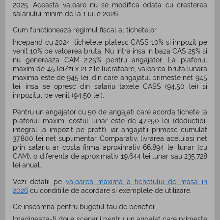
2025. Aceasta valoare nu se modifica odata cu cresterea
salariului minim de la 1 iulie 2026.
Cum functioneaza regimul fiscal al tichetelor
Incepand cu 2024, tichetele platesc CASS 10% si impozit pe
venit 10% pe valoarea bruta. Nu intra insa in baza CAS 25% si
nu genereaza CAM 2,25% pentru angajator. La plafonul
maxim de 45 lei/zi x 21 zile lucratoare, valoarea bruta lunara
maxima este de 945 lei, din care angajatul primeste net 945
lei, insa se opresc din salariu taxele CASS (94,50 lei) si
impozitul pe venit (94,50 lei).
Pentru un angajator cu 50 de angajati care acorda tichete la
plafonul maxim, costul lunar este de 47.250 lei (deductibil
integral la impozit pe profit), iar angajatii primesc cumulat
37.800 lei net suplimentar. Comparativ, livrarea aceluiasi net
prin salariu ar costa firma aproximativ 66.894 lei lunar (cu
CAM), o diferenta de aproximativ 19.644 lei lunar sau 235.728
lei anual.
Vezi detalii pe
valoarea maxima a tichetului de masa in
2026
cu
conditiile de acordare si exemplele de utilizare.
Ce inseamna pentru bugetul tau de beneficii
Imagineaza-ti doua scenarii pentru un angajat care primeste