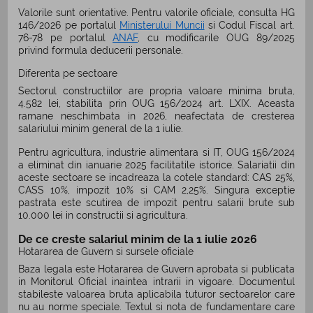
Valorile sunt orientative. Pentru valorile oficiale, consulta HG
146/2026 pe portalul
Ministerului Muncii
si Codul Fiscal art.
76-78 pe portalul
ANAF
, cu modificarile OUG 89/2025
privind formula deducerii personale.
Diferenta pe sectoare
Sectorul constructiilor are propria valoare minima bruta,
4.582 lei, stabilita prin OUG 156/2024 art. LXIX. Aceasta
ramane neschimbata in 2026, neafectata de cresterea
salariului minim general de la 1 iulie.
Pentru agricultura, industrie alimentara si IT, OUG 156/2024
a eliminat din ianuarie 2025 facilitatile istorice. Salariatii din
aceste sectoare se incadreaza la cotele standard: CAS 25%,
CASS 10%, impozit 10% si CAM 2,25%. Singura exceptie
pastrata este scutirea de impozit pentru salarii brute sub
10.000 lei in constructii si agricultura.
De ce creste salariul minim de la 1 iulie 2026
Hotararea de Guvern si sursele oficiale
Baza legala este Hotararea de Guvern aprobata si publicata
in Monitorul Oficial inaintea intrarii in vigoare. Documentul
stabileste valoarea bruta aplicabila tuturor sectoarelor care
nu au norme speciale. Textul si nota de fundamentare care