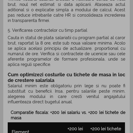
brut, noul net estimat si data aplicarii. Ataseaza actul
aditional si o explicatie simpla a modului de calcul. Acest
pas reduce intrebarile catre HR si consolideaza increderea
in transparenta firmei.
5. Verificarea contractelor cu timp partial
Cauta in statul de plata salariatii cu program partial al caror
brut, raportat la 8 ore, este sub noua valoare minima. Acolo
se aplica acelasi principiu de actualizare, proportional cu
numarul de ore. Verifica si contractele de ucenicie sau cele
aferente programelor de formare profesionala, unde se
aplica reguli specifice.
Cum optimizezi costurile cu tichete de masa in loc
de crestere salariala
Salariul minim este obligatoriu prin lege si nu poate fi
substituit cu beneficii. Insa, pentru salariile peste minim,
alegerea modului in care cresti venitul angajatului
influenteaza direct bugetul anual.
Comparatie fiscala: +200 lei salariu vs. +200 lei tichete de
masa
+200 lei
+200 lei tichete
Element