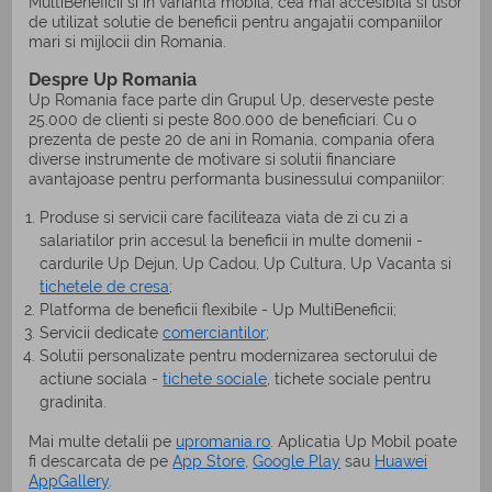
MultiBeneficii si in varianta mobila, cea mai accesibila si usor
de utilizat solutie de beneficii pentru angajatii companiilor
mari si mijlocii din Romania.
Despre Up Romania
Up Romania face parte din Grupul Up, deserveste peste
25.000 de clienti si peste 800.000 de beneficiari. Cu o
prezenta de peste 20 de ani in Romania, compania ofera
diverse instrumente de motivare si solutii financiare
avantajoase pentru performanta businessului companiilor:
Produse si servicii care faciliteaza viata de zi cu zi a
salariatilor prin accesul la beneficii in multe domenii -
cardurile Up Dejun, Up Cadou, Up Cultura, Up Vacanta si
tichetele de cresa
;
Platforma de beneficii flexibile - Up MultiBeneficii;
Servicii dedicate
comerciantilor
;
Solutii personalizate pentru modernizarea sectorului de
actiune sociala -
tichete sociale
, tichete sociale pentru
gradinita.
Mai multe detalii pe
upromania.ro
. Aplicatia Up Mobil poate
fi descarcata de pe
App Store
,
Google Play
sau
Huawei
AppGallery
.