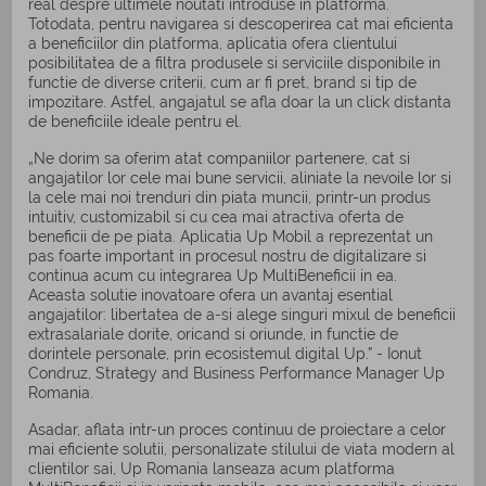
real despre ultimele noutati introduse in platforma.
Totodata, pentru navigarea si descoperirea cat mai eficienta
a beneficiilor din platforma, aplicatia ofera clientului
posibilitatea de a filtra produsele si serviciile disponibile in
functie de diverse criterii, cum ar fi pret, brand si tip de
impozitare. Astfel, angajatul se afla doar la un click distanta
de beneficiile ideale pentru el.
„Ne dorim sa oferim atat companiilor partenere, cat si
angajatilor lor cele mai bune servicii, aliniate la nevoile lor si
la cele mai noi trenduri din piata muncii, printr-un produs
intuitiv, customizabil si cu cea mai atractiva oferta de
beneficii de pe piata. Aplicatia Up Mobil a reprezentat un
pas foarte important in procesul nostru de digitalizare si
continua acum cu integrarea Up MultiBeneficii in ea.
Aceasta solutie inovatoare ofera un avantaj esential
angajatilor: libertatea de a-si alege singuri mixul de beneficii
extrasalariale dorite, oricand si oriunde, in functie de
dorintele personale, prin ecosistemul digital Up.” - Ionut
Condruz, Strategy and Business Performance Manager Up
Romania.
Asadar, aflata intr-un proces continuu de proiectare a celor
mai eficiente solutii, personalizate stilului de viata modern al
clientilor sai, Up Romania lanseaza acum platforma