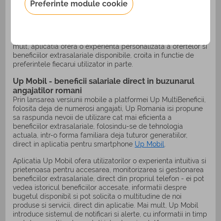
de sanatate, transport, planuri de pensie si servicii de
Preferinte module cookie
beauty, de interes pentru generatia Baby Boomers; servicii
de nutritie, abonamente la sali de sport, turism si traininguri
pentru Mileniali si servicii de terapie, consiliere sau chiar
curatenie, adesea cautate de angajatii din Generatia Z. Mai
mult, aplicatia ofera o experienta personalizata a ofertelor si
beneficiilor extrasalariale disponibile, croita in functie de
preferintele fiecarui utilizator in parte.
Up Mobil - beneficii salariale direct in buzunarul
angajatilor romani
Prin lansarea versiunii mobile a platformei Up MultiBeneficii,
folosita deja de numerosi angajati, Up Romania isi propune
sa raspunda nevoii de utilizare cat mai eficienta a
beneficiilor extrasalariale, folosindu-se de tehnologia
actuala, intr-o forma familiara deja tuturor generatiilor,
direct in aplicatia pentru smartphone
Up Mobil
.
Aplicatia Up Mobil ofera utilizatorilor o experienta intuitiva si
prietenoasa pentru accesarea, monitorizarea si gestionarea
beneficiilor extrasalariale, direct din propriul telefon - ei pot
vedea istoricul beneficiilor accesate, informatii despre
bugetul disponibil si pot solicita o multitudine de noi
produse si servicii, direct din aplicatie. Mai mult, Up Mobil
introduce sistemul de notificari si alerte, cu informatii in timp