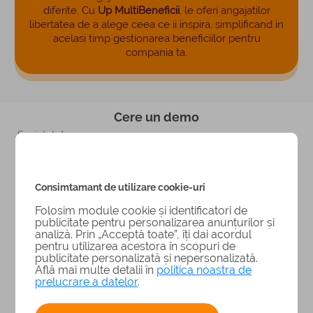
diferite. Cu
Up MultiBeneficii
, le oferi angajatilor
libertatea de a alege ceea ce ii inspira, simplificand in
acelasi timp gestionarea beneficiilor pentru
compania ta.
Cere un demo
Consimtamant de utilizare cookie-uri
Folosim module cookie și identificatori de
publicitate pentru personalizarea anunțurilor și
analiză. Prin „Acceptă toate”, îți dai acordul
pentru utilizarea acestora în scopuri de
publicitate personalizată și nepersonalizată.
Află mai multe detalii în
politica noastra de
prelucrare a datelor
.
Pentru a fi siguri ca esti o persoana, da click pe
ceas
.