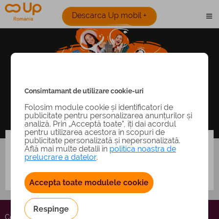
Descarca Up mobil +
Consimtamant de utilizare cookie-uri
Folosim module cookie și identificatori de
publicitate pentru personalizarea anunțurilor și
analiză. Prin „Acceptă toate”, îți dai acordul
Iti multumim pentru formularul completat
pentru utilizarea acestora în scopuri de
publicitate personalizată și nepersonalizată.
Cererea a fost receptionata si in cel mai scurt timp vei fi
Află mai multe detalii în
politica noastra de
contactat de catre un reprezentant Up Romania.
prelucrare a datelor
.
Acceseaza pagina principala
Accepta toate modulele cookie
Respinge
Contact