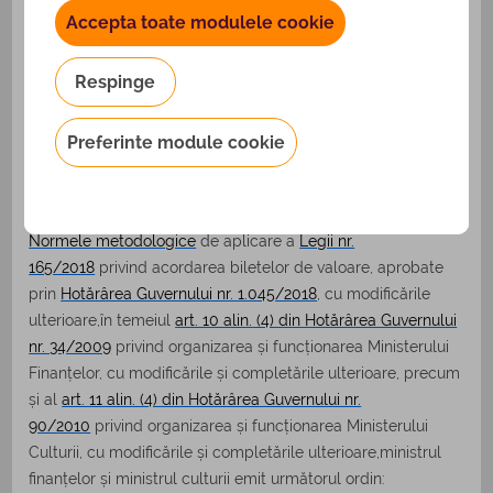
Accepta toate modulele cookie
Publicat în MONITORUL OFICIAL nr. 899 din 5 octombrie
2023
Respinge
Preferinte module cookie
Având în vedere prevederile
art. 32 din Legea nr.
165/2018
privind acordarea biletelor de valoare, cu
modificările și completările ulterioare, și ale
art. 33 din
Normele metodologice
de aplicare a
Legii nr.
165/2018
privind acordarea biletelor de valoare, aprobate
prin
Hotărârea Guvernului nr. 1.045/2018
, cu modificările
ulterioare,în temeiul
art. 10 alin. (4) din Hotărârea Guvernului
nr. 34/2009
privind organizarea și funcționarea Ministerului
Finanțelor, cu modificările și completările ulterioare, precum
și al
art. 11 alin. (4) din Hotărârea Guvernului nr.
90/2010
privind organizarea și funcționarea Ministerului
Culturii, cu modificările și completările ulterioare,ministrul
finanțelor și ministrul culturii emit următorul ordin: