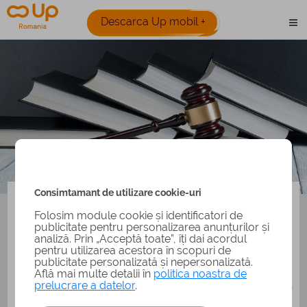
Descarca Up mobil +
Legislatie
Consimtamant de utilizare cookie-uri
Ordinul 2540/3452 din 2023
Folosim module cookie și identificatori de
ORDIN nr. 2.540/3.452/2023 pentru stabilirea
publicitate pentru personalizarea anunțurilor și
valorii sumei indexate care se acordă sub formă de
analiză. Prin „Acceptă toate”, îți dai acordul
tichete culturale pentru semestrul II al anului 2023
pentru utilizarea acestora în scopuri de
publicitate personalizată și nepersonalizată.
Află mai multe detalii în
politica noastra de
prelucrare a datelor
.
MINISTERUL FINANȚELOR Nr. 2.540 din 12 septembrie 2023
MINISTERUL CULTURII Nr. 3.452 din 29 septembrie 2023