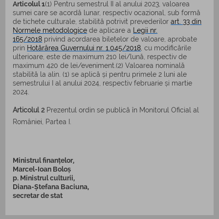
Articolul 1
(1) Pentru semestrul II al anului 2023, valoarea
sumei care se acordă lunar, respectiv ocazional, sub formă
de tichete culturale, stabilită potrivit prevederilor
art. 33 din
Normele metodologice
de aplicare a
Legii nr.
165/2018
privind acordarea biletelor de valoare, aprobate
prin
Hotărârea Guvernului nr. 1.045/2018
, cu modificările
ulterioare, este de maximum 210 lei/lună, respectiv de
maximum 420 de lei/eveniment.(2) Valoarea nominală
stabilită la alin. (1) se aplică și pentru primele 2 luni ale
semestrului I al anului 2024, respectiv februarie și martie
2024.
Articolul 2
Prezentul ordin se publică în Monitorul Oficial al
României, Partea I.
Ministrul finanțelor,
Marcel-Ioan Boloș
p. Ministrul culturii,
Diana-Ștefana Baciuna,
secretar de stat