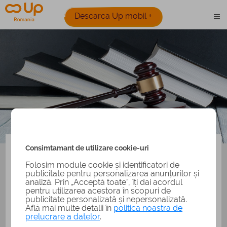
Descarca Up mobil +
Legislatie
HG nr 15 din 2016
Consimtamant de utilizare cookie-uri
HG nr. 15/2016 - aprobarea Normelor de aplicare a
Folosim module cookie și identificatori de
Legii nr. 248/2015
publicitate pentru personalizarea anunțurilor și
analiză. Prin „Acceptă toate”, îți dai acordul
privind stimularea participarii in invatamantul prescolar a
pentru utilizarea acestora în scopuri de
copiilor provenind din familii defavorizate
publicitate personalizată și nepersonalizată.
Află mai multe detalii în
politica noastra de
si a procedurii de acordare a tichetelor sociale pentru
prelucrare a datelor
.
gradinita