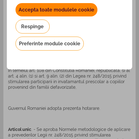
Accepta toate modulele cookie
Hotararea Guvernului nr. 15/2016 pentru aprobarea
Normelor metodologice de aplicare a prevederilor Legii nr.
Respinge
248/2015 privind stimularea participarii in invatamantul
prescolar a copiilor provenind din familii defavorizate si a
procedurii de acordare a tichetelor sociale pentru gradinita
Preferinte module cookie
a fost publicata in Monitorul Oficial, Partea I, nr. 54 din 25
ianuarie 2016.
In temeiul art. 108 din Constitutia Romaniei, republicata, si al
art. 4 alin. (1) si art. 9 alin. (2) din Legea nr. 248/2015 privind
stimularea participarii in invatamantul prescolar a copiilor
provenind din familii defavorizate,
Guvernul Romaniei adopta prezenta hotarare.
Articol unic
. - Se aproba Normele metodologice de aplicare
a prevederilor Legii nr. 248/2015 privind stimularea