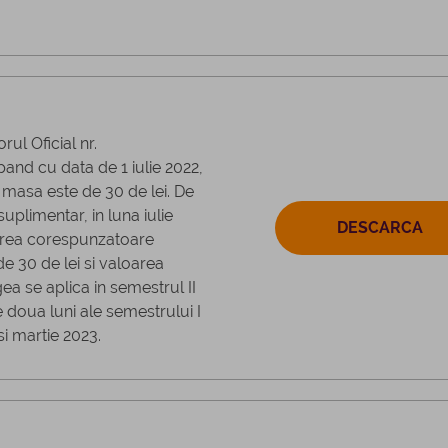
ul Oficial nr.
and cu data de 1 iulie 2022,
 masa este de 30 de lei. De
plimentar, in luna iulie
DESCARCA
area corespunzatoare
e 30 de lei si valoarea
gea se aplica in semestrul II
e doua luni ale semestrului I
si martie 2023.