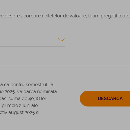
ive despre acordarea biletelor de valoare, ti-am pregatit toate 
a ca pentru semestrul I al
lie 2025, valoarea nominală
ăși suma de 40,18 lei..
DESCARCA
 primele 2 luni ale
ectiv august 2025 și