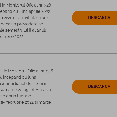
in Monitorul Oficial nr. 328
ncepand cu luna aprilie 2022,
 masa in format electronic
DESCARCA
. Aceasta prevedere se
le semestrului II al anului
tembrie 2022.
 in Monitorul Oficial nr. 956
a, incepand cu luna
 a unui tichet de masa in
DESCARCA
 suma de 20,09 lei. Aceasta
ele doua luni ale
tiv februarie 2022 si martie