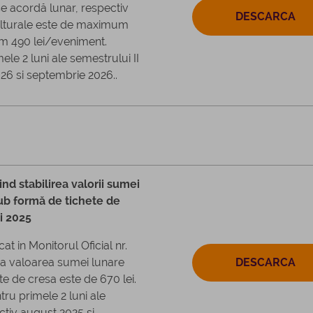
e acordă lunar, respectiv
DESCARCA
ulturale este de maximum
m 490 lei/eveniment.
ele 2 luni ale semestrului II
026 si septembrie 2026..
nd stabilirea valorii sumei
ub formă de tichete de
i 2025
at in Monitorul Oficial nr.
ca valoarea sumei lunare
DESCARCA
e de cresa este de 670 lei.
ru primele 2 luni ale
ectiv august 2025 si