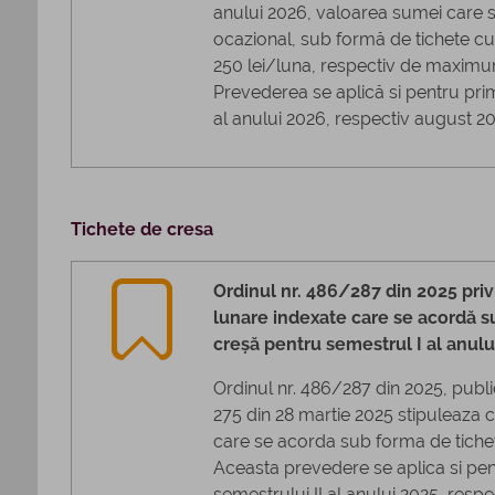
anului 2026, valoarea sumei care s
ocazional, sub formă de tichete c
250 lei/luna, respectiv de maximu
Prevederea se aplică si pentru prim
al anului 2026, respectiv august 2
Tichete de cresa
Ordinul nr. 486/287 din 2025 privi
lunare indexate care se acordă s
creșă pentru semestrul I al anulu
Ordinul nr. 486/287 din 2025, public
275 din 28 martie 2025 stipuleaza 
care se acorda sub forma de tichet
Aceasta prevedere se aplica si pent
semestrului II al anului 2025, resp