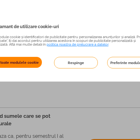
mant de utilizare cookie-uri
 incepand de la 1 decembrie
chet de masa nu poate
ule cookie și identificatori de publicitate pentru personalizarea anunțurilor și analiză. Pr
ate”, îți dai acordul pentru utilizarea acestora în scopuri de publicitate personalizată și
aloare se aplică și in
DESCARCA
zată. Află mai multe detalii în
politica noastra de prelucrare a datelor
.
i in primele 3 luni ale
tiv iulie, august si
 toate modulele cookie
Respinge
Preferinte modul
nd sumele care se pot
urale
za ca, pentru semestrul I al