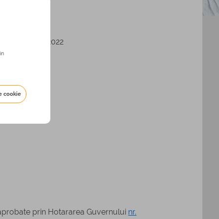
ul I al anului 2022
in
e cookie
 aprobate prin Hotararea Guvernului
nr.