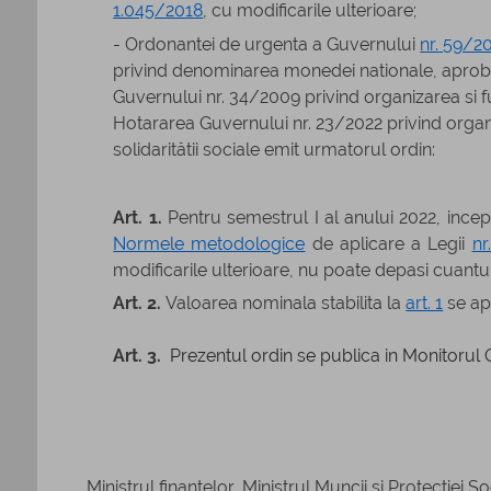
1.045/2018
, cu modificarile ulterioare;
- Ordonantei de urgenta a Guvernului
nr.
59/2
privind denominarea monedei nationale, aproba
Guvernului nr. 34/2009 privind organizarea si fun
Hotararea Guvernului nr. 23/2022 privind organiz
solidaritătii sociale emit urmatorul ordin:
Art. 1.
Pentru semestrul I al anului 2022, incep
Normele metodologice
de aplicare a Legii
nr
modificarile ulterioare, nu poate depasi cuantu
Art. 2.
Valoarea nominala stabilita la
art. 1
se apl
Art. 3.
Prezentul ordin se publica in Monitorul O
Ministrul finantelor, Ministrul Muncii si Protectiei So