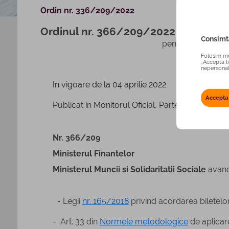
Ordin nr. 336/209/2022
Ordinul nr. 366/209/2022
Consimta
pentru stabilirea 
Folosim mod
„Acceptă to
nepersonali
In vigoare de la 04 aprilie 2022
Accepta
Publicat in Monitorul Oficial, Partea I nr. 328 din
Nr. 366/209
Ministerul Finantelor
Ministerul Muncii si Solidaritatii Sociale
avand
-
Legii
nr.
165/2018
privind acordarea biletelor
-
A
rt. 33 din
Normele metodologice
de aplicar