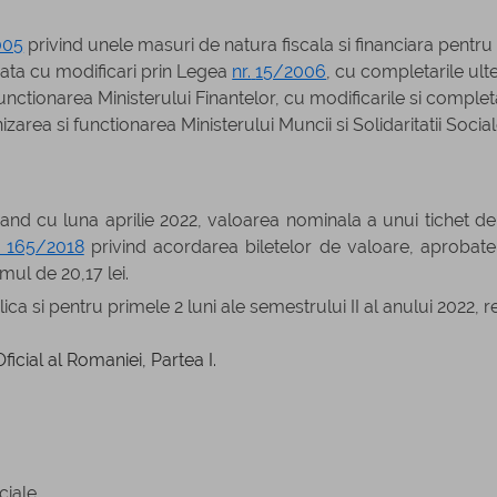
005
privind unele masuri de natura fiscala si financiara
pentru
ta cu modificari prin Legea
nr.
15/2006
, cu completarile ult
ctionarea Ministerului Finantelor, cu modificarile si completaril
area si functionarea Ministerului Muncii si Solidaritatii Socia
and cu luna aprilie 2022, valoarea nominala a unui tichet de m
. 165/2018
privind acordarea biletelor de valoare, aprobat
mul de 20,17 lei.
ica si pentru primele 2 luni ale semestrului II al anului 2022,
ficial al Romaniei, Partea I.
ciale,