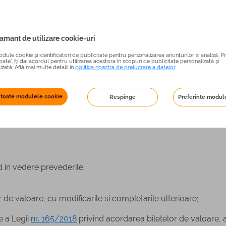
mant de utilizare cookie-uri
valorii nominale indexate a unui tichet de masa pentru semestr
ule cookie și identificatori de publicitate pentru personalizarea anunțurilor și analiză. Pr
ate”, îți dai acordul pentru utilizarea acestora în scopuri de publicitate personalizată și
zată. Află mai multe detalii în
politica noastra de prelucrare a datelor
.
 toate modulele cookie
Respinge
Preferinte modul
 04 aprilie 2022. Forma aplicabila la zi,
06 aprilie 2022
 in vedere prevederile:
 de valoare, cu modificarile si completarile ulterioare;
e a Legii
nr.
165/2018
privind acordarea biletelor de valoare,